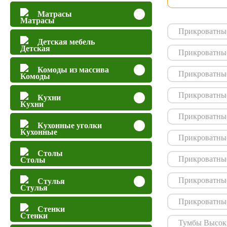
Матрасы
Прикроватные
Детская мебель
Прикроватные
Комоды из массива
Прикроватны
Прикроватны
Кухни
Прикроватны
Кухонные уголки
Прикроватные
Столы
Прикроватны
Прикроватны
Стулья
Прикроватны
Стенки
Тумбы Высоки