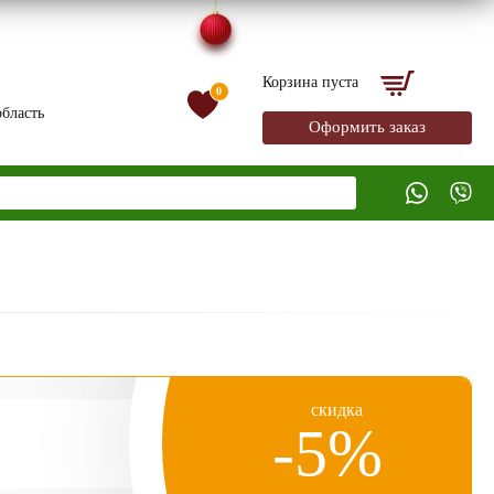
Корзина пуста
0
бласть
Оформить заказ
скидка
-5%