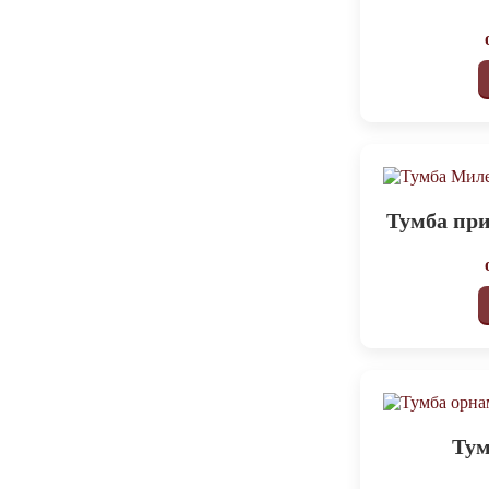
Тумба пр
Тум