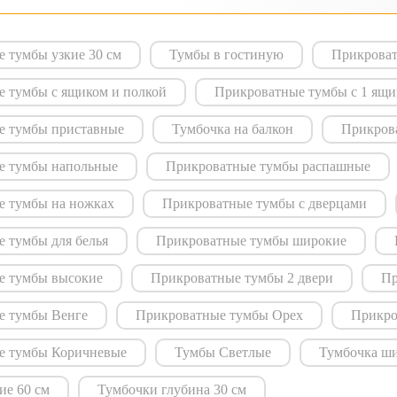
 тумбы узкие 30 см
Тумбы в гостиную
Прикроват
 тумбы с ящиком и полкой
Прикроватные тумбы с 1 ящ
е тумбы приставные
Тумбочка на балкон
Прикрова
е тумбы напольные
Прикроватные тумбы распашные
е тумбы на ножках
Прикроватные тумбы с дверцами
 тумбы для белья
Прикроватные тумбы широкие
е тумбы высокие
Прикроватные тумбы 2 двери
Пр
е тумбы Венге
Прикроватные тумбы Орех
Прикро
е тумбы Коричневые
Тумбы Светлые
Тумбочка ши
е 60 см
Тумбочки глубина 30 см