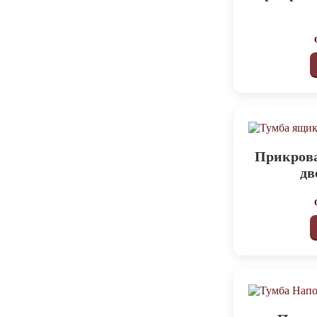
Прикрова
дв