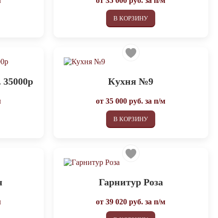
м
от
35 000
руб. за п/м
В КОРЗИНУ
 35000р
Кухня №9
м
от
35 000
руб. за п/м
В КОРЗИНУ
я
Гарнитур Роза
м
от
39 020
руб. за п/м