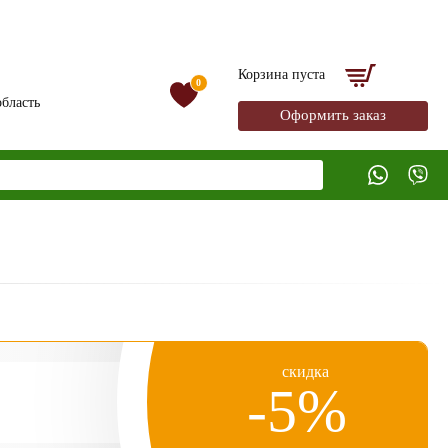
Корзина пуста
0
бласть
Оформить заказ
скидка
-5%