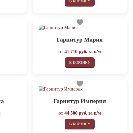
В КОРЗИНУ
а
Гарнитур Мария
м
от
41 710
руб. за п/м
В КОРЗИНУ
на
Гарнитур Империя
м
от
44 500
руб. за п/м
В КОРЗИНУ