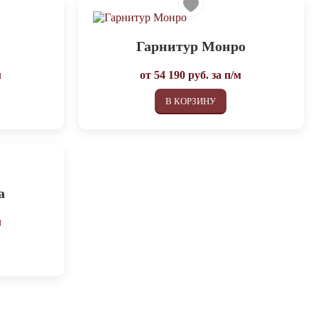
м
Гарнитур Монро
м
от
54 190
руб. за п/м
В КОРЗИНУ
а
м