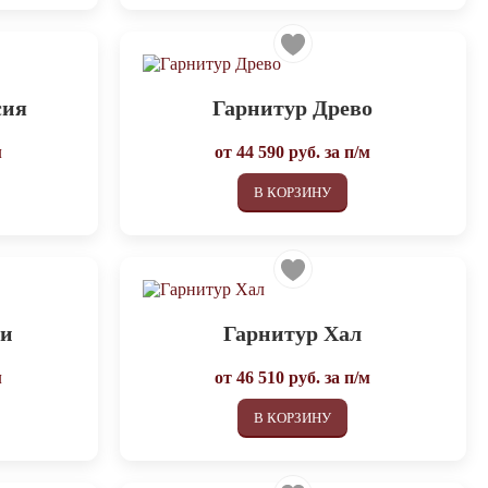
сия
Гарнитур Древо
м
от
44 590
руб. за п/м
В КОРЗИНУ
ри
Гарнитур Хал
м
от
46 510
руб. за п/м
В КОРЗИНУ