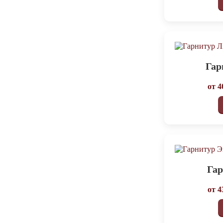
Гар
от
4
Га
от
4