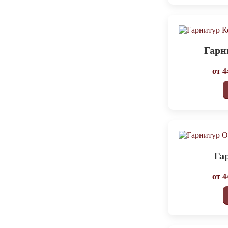
Гарн
от
4
Га
от
4