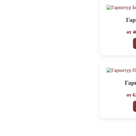
Гар
от
4
Гар
от
6