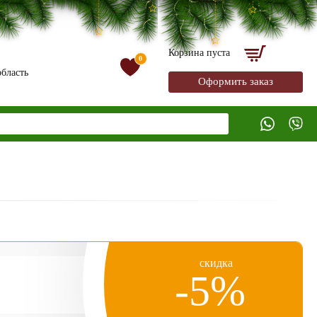
Корзина пуста
0
бласть
Оформить заказ
скидка
-5%