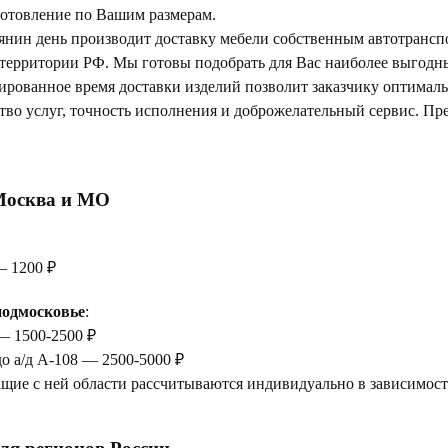
отовление по Вашим размерам.
янин день производит доставку мебели собственным автотрансп
 территории РФ. Мы готовы подобрать для Вас наиболее выгод
тированное время доставки изделий позволит заказчику оптимал
тво услуг, точность исполнения и доброжелательный сервис. Пр
Москва и МО
— 1200 ₽
одмосковье
:
— 1500-2500 ₽
до а/д А-108 — 2500-5000 ₽
щие с ней области рассчитываются индивидуально в зависимости