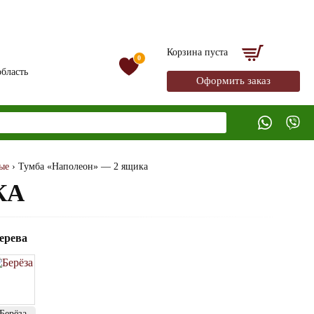
Корзина пуста
0
бласть
Оформить заказ
ые
› Тумба «Наполеон» — 2 ящика
КА
ерева
Берёза