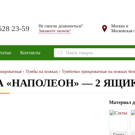
Не смогли дозвониться?
Москва и
628 23-59
Закажите звонок!
Московская о
Поиск
татьи
Контакты
товаров
икроватные
›
Тумбы на ножках
›
Тумбочки прикроватные на ножках бел
 «НАПОЛЕОН» — 2 ЯЩИ
Материал д
Сосна