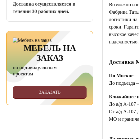
Доставка осуществляется в
Возможно изг
течении 30 рабочих дней.
Фабрика Тать
логистики на
сроки. Гаран
высокое качес
надежностью.
МЕБЕЛЬ НА
ЗАКАЗ
Доставка 
по индивидуальным
проектам
По Москве
:
До подъезда 
ЗАКАЗАТЬ
Ближайшее п
До а/д А-107 
От а/д А-107 
МО и гранича