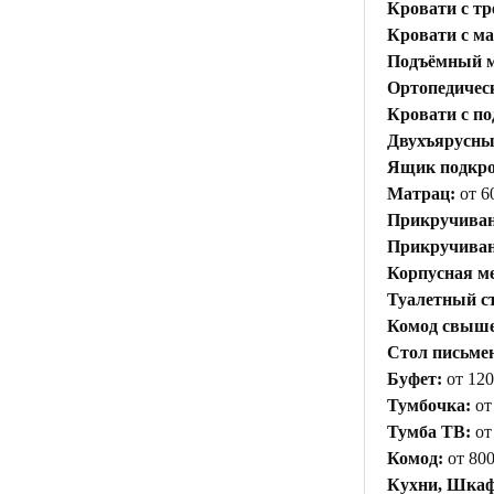
Кровати с тр
Кровати с м
Подъёмный м
Ортопедичес
Кровати с п
Двухъярусны
Ящик подкр
Матрац:
от 6
Прикручиван
Прикручивани
Корпусная ме
Туалетный с
Комод свыше 
Стол письме
Буфет:
от 120
Тумбочка:
от
Тумба ТВ:
от
Комод:
от 800
Кухни, Шкаф