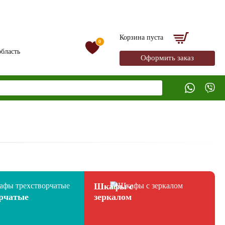
Корзина пуста
0
бласть
Оформить заказ
Шкафы с
орчатые
зеркалом