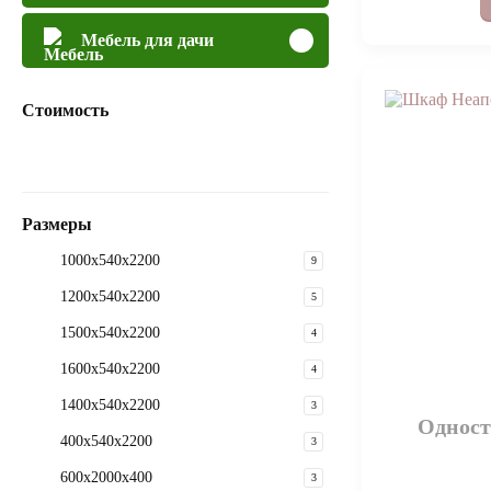
Мебель для дачи
Стоимость
Размеры
1000х540х2200
9
1200х540х2200
5
1500х540х2200
4
1600х540х2200
4
1400х540х2200
3
Однос
400х540х2200
3
600х2000х400
3