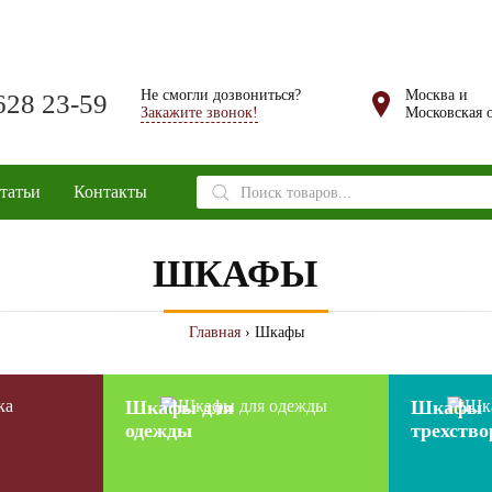
Не смогли дозвониться?
Москва и
628 23-59
Закажите звонок!
Московская о
Поиск
татьи
Контакты
товаров
ШКАФЫ
Главная
› Шкафы
Шкафы для
Шкафы
одежды
трехств