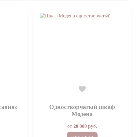
савия»
Одностворчатый шкаф
Модена
от
20 000
руб.