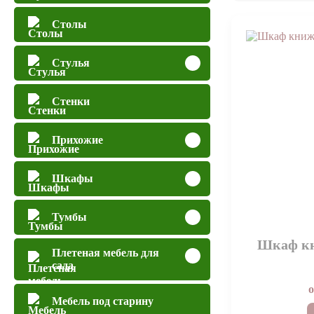
Столы
Стулья
Стенки
Прихожие
Шкафы
Тумбы
Шкаф к
Плетеная мебель для
сада
Мебель под старину