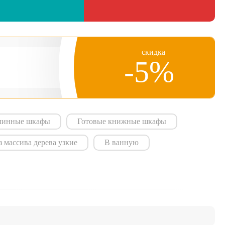
скидка
-5%
линные шкафы
Готовые книжные шкафы
 массива дерева узкие
В ванную