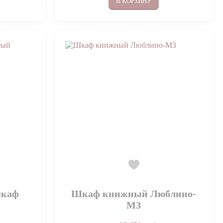
В КОРЗИНУ
шкаф
Шкаф книжный Люблино-
М3