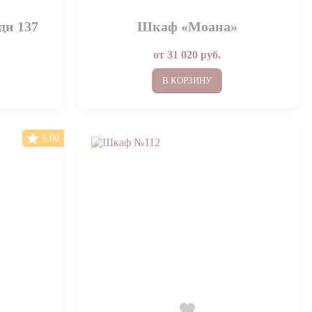
и 137
Шкаф «Моана»
от
31 020
руб.
В КОРЗИНУ
5.00