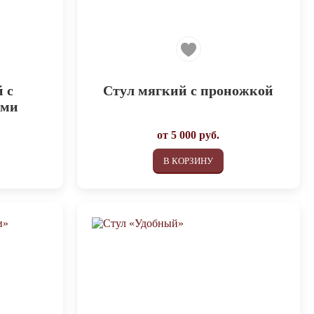
 с
Cтул мягкий с проножкой
ами
от
5 000
руб.
В КОРЗИНУ