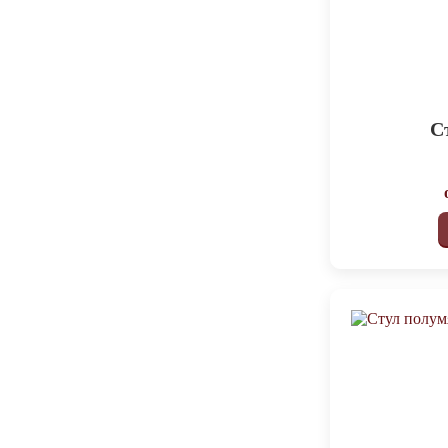
600х2000х400
3
1000х2200х550
2
1070х640х420
2
1100х1600
2
С
1200х1000х450
2
1200х450х900
2
1200х780х500
2
1500х2200х450
2
1500х2200х540
2
2000х2200х550
2
60x160
2
620х600
2
700x1100x560
2