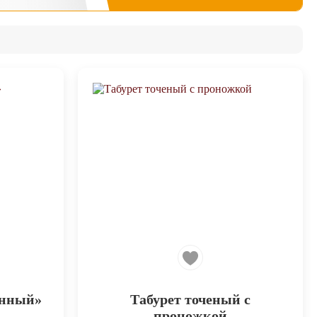
енный»
Табурет точеный с
проножкой