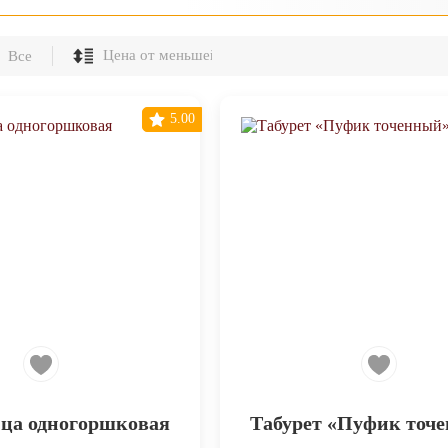
Все
5.00
ца одногоршковая
Табурет «Пуфик точ