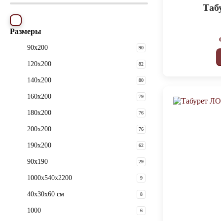
Таб
Размеры
90x200
90
120x200
82
140x200
80
160x200
79
180x200
76
200x200
76
190х200
62
90x190
29
1000х540х2200
9
40x30x60 см
8
1000
6