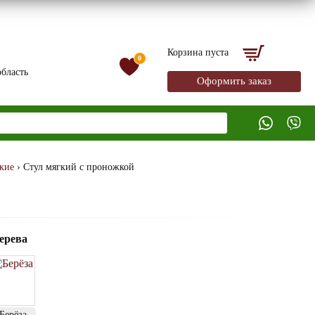
Корзина пуста
0
бласть
Оформить заказ
кие
› Cтул мягкий с проножкой
ерева
Берёза