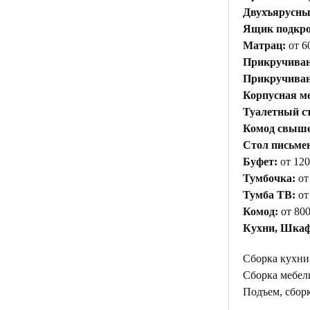
Двухъярусны
Ящик подкр
Матрац:
от 6
Прикручиван
Прикручивани
Корпусная ме
Туалетный с
Комод свыше 
Стол письме
Буфет:
от 120
Тумбочка:
от
Тумба ТВ:
от
Комод:
от 800
Кухни, Шкаф
Сборка кухни
Сборка мебели
Подъем, сборк