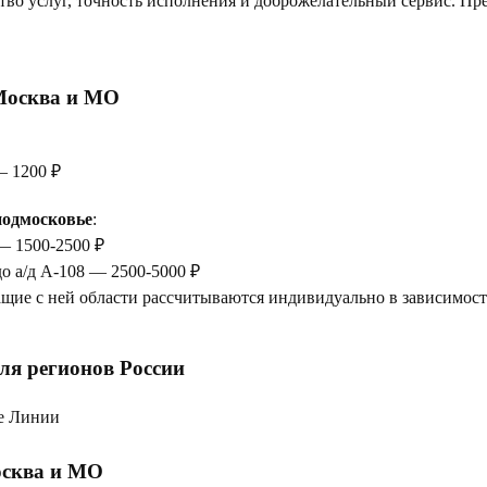
тво услуг, точность исполнения и доброжелательный сервис. Пр
Москва и МО
— 1200 ₽
одмосковье
:
— 1500-2500 ₽
до а/д А-108 — 2500-5000 ₽
щие с ней области рассчитываются индивидуально в зависимости
ля регионов России
е Линии
сква и МО