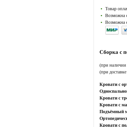
Товар опла
Возможна о
Возможна о
Сборка с 
(при наличии
(при доставк
Кровати с ор
Односпальной
Кровати с тр
Кровати с м
Подъёмный м
Ортопедичес
Кровати с п