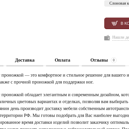
Слоновая к
В К
Нашли д
Доставка
Оплата
Отзывы
0
 проножкой — это комфортное и стильное решение для вашего ин
также с прочной проножкой для поддержки ног.
с проножкой обладает элегантным и современным дизайном, кото
зличных цветовых вариантах и отделках, позволяя вам выбирать
янин день производит доставку мебели собственным автотрансп
 территории РФ. Мы готовы подобрать для Вас наиболее выгод
тированное время доставки изделий позволит заказчику оптимал