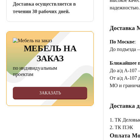
высокое качес
Доставка осуществляется в
надежностью.
течении 30 рабочих дней.
Доставка 
По Москве
:
МЕБЕЛЬ НА
До подъезда 
ЗАКАЗ
Ближайшее п
по индивидуальным
До а/д А-107 
проектам
От а/д А-107 
МО и гранича
ЗАКАЗАТЬ
Доставка д
1. ТК Деловы
2. ТК ПЭК
Оплата Мо