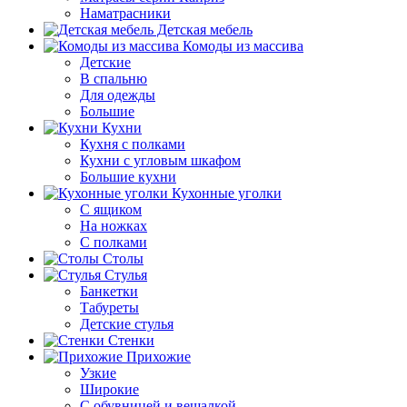
Наматрасники
Детская мебель
Комоды из массива
Детские
В спальню
Для одежды
Большие
Кухни
Кухня с полками
Кухни с угловым шкафом
Большие кухни
Кухонные уголки
С ящиком
На ножках
С полками
Столы
Стулья
Банкетки
Табуреты
Детские стулья
Стенки
Прихожие
Узкие
Широкие
С обувницей и вешалкой