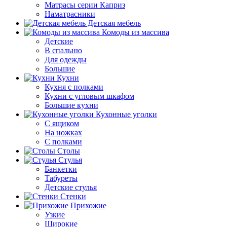
Матрасы серии Каприз
Наматрасники
Детская мебель
Комоды из массива
Детские
В спальню
Для одежды
Большие
Кухни
Кухня с полками
Кухни с угловым шкафом
Большие кухни
Кухонные уголки
С ящиком
На ножках
С полками
Столы
Стулья
Банкетки
Табуреты
Детские стулья
Стенки
Прихожие
Узкие
Широкие