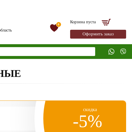
Корзина пуста
0
бласть
Оформить заказ
ЗНЫЕ
скидка
-5%