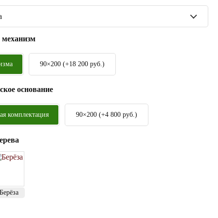
а
 механизм
изма
90×200 (+
18 200
руб.
)
ское основание
ая комплектация
90×200 (+
4 800
руб.
)
ерева
Берёза