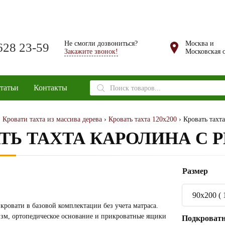
Не смогли дозвониться?
Москва и
628 23-59
Закажите звонок!
Московская о
Поиск
татьи
Контакты
товаров
›
Кровати тахта из массива дерева
›
Кровать тахта 120х200
› Кровать тахт
ТЬ ТАХТА КАРОЛИНА С 
Размер
90x200 ( 
кровати в базовой комплектации без учета матраса.
м, ортопедическое основание и прикроватные ящики
Подкроват