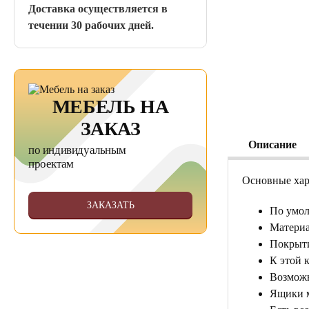
Доставка осуществляется в
течении 30 рабочих дней.
МЕБЕЛЬ НА
ЗАКАЗ
Описание
по индивидуальным
проектам
Основные хар
ЗАКАЗАТЬ
По умол
Материал
Покрыти
К этой 
Возможн
Ящики м