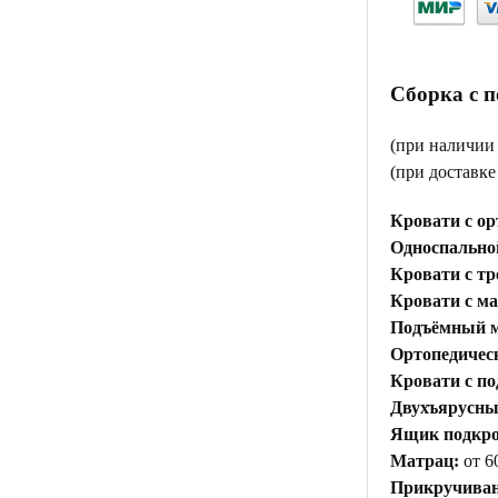
Сборка с 
(при наличии
(при доставк
Кровати с ор
Односпальной
Кровати с тр
Кровати с м
Подъёмный м
Ортопедичес
Кровати с п
Двухъярусны
Ящик подкр
Матрац:
от 6
Прикручиван