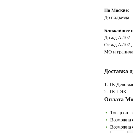
По Москве
:
До подъезда 
Ближайшее п
До а/д А-107 
От а/д А-107 
МО и гранича
Доставка д
1. ТК Деловы
2. ТК ПЭК
Оплата Мо
Товар опла
Возможна о
Возможна о