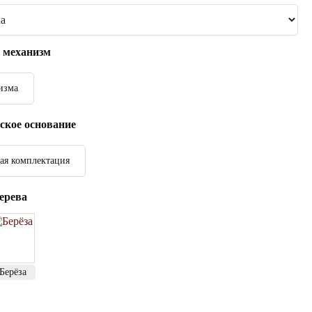
 механизм
изма
ское основание
ая комплектация
ерева
Берёза