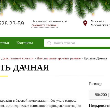
Не смогли дозвониться?
Москва и
628 23-59
Закажите звонок!
Московская о
Поиск
татьи
Контакты
товаров
›
Двуспальные кровати
›
Двуспальные кровати резные
› Кровать Дачная
ТЬ ДАЧНАЯ
Размер
кровати в базовой комплектации без учета матраса.
Подкроват
м, ортопедическое основание и прикроватные ящики