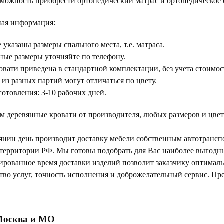
зможность приобрести ортопедический матрас и ортопедическое
ая информация:
 указаны размеры спального места, т.е. матраса.
ные размеры уточняйте по телефону.
овати приведена в стандартной комплектации, без учета стоимос
 из разных партий могут отличаться по цвету.
готовления: 3-10 рабочих дней.
м деревянные кровати от производителя, любых размеров и цвет
янин день производит доставку мебели собственным автотрансп
 территории РФ. Мы готовы подобрать для Вас наиболее выгод
тированное время доставки изделий позволит заказчику оптимал
тво услуг, точность исполнения и доброжелательный сервис. Пр
Москва и МО