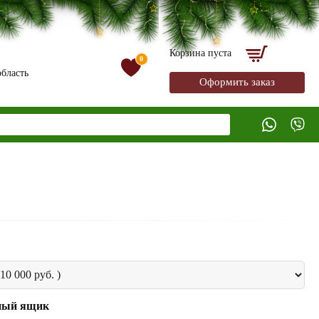
Корзина пуста
0
бласть
Оформить заказ
ный ящик