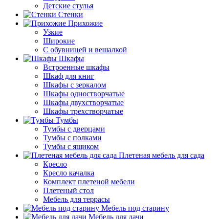
Детские стулья
Стенки
Прихожие
Узкие
Широкие
С обувницей и вешалкой
Шкафы
Встроенные шкафы
Шкаф для книг
Шкафы с зеркалом
Шкафы одностворчатые
Шкафы двухстворчатые
Шкафы трехстворчатые
Тумбы
Тумбы с дверцами
Тумбы с полками
Тумбы с ящиком
Плетеная мебель для сада
Кресло
Кресло качалка
Комплект плетеной мебели
Плетеный стол
Мебель для террасы
Мебель под старину
Мебель для дачи