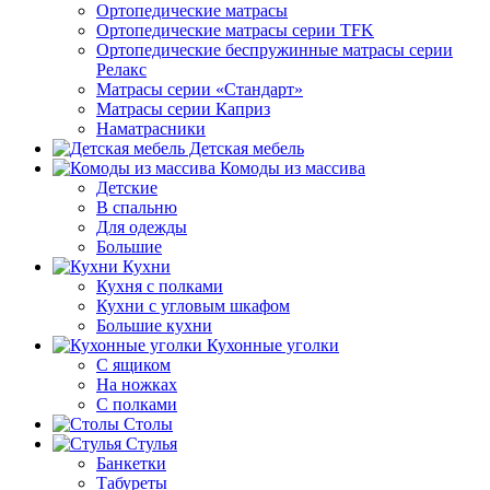
Ортопедические матрасы
Ортопедические матрасы серии TFK
Ортопедические беспружинные матрасы серии
Релакс
Матрасы серии «Стандарт»
Матрасы серии Каприз
Наматрасники
Детская мебель
Комоды из массива
Детские
В спальню
Для одежды
Большие
Кухни
Кухня с полками
Кухни с угловым шкафом
Большие кухни
Кухонные уголки
С ящиком
На ножках
С полками
Столы
Стулья
Банкетки
Табуреты