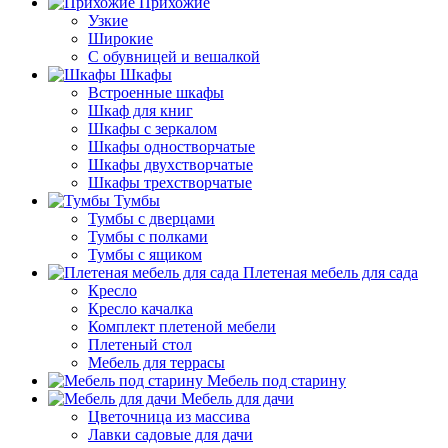
Прихожие
Узкие
Широкие
С обувницей и вешалкой
Шкафы
Встроенные шкафы
Шкаф для книг
Шкафы с зеркалом
Шкафы одностворчатые
Шкафы двухстворчатые
Шкафы трехстворчатые
Тумбы
Тумбы с дверцами
Тумбы с полками
Тумбы с ящиком
Плетеная мебель для сада
Кресло
Кресло качалка
Комплект плетеной мебели
Плетеный стол
Мебель для террасы
Мебель под старину
Мебель для дачи
Цветочница из массива
Лавки садовые для дачи