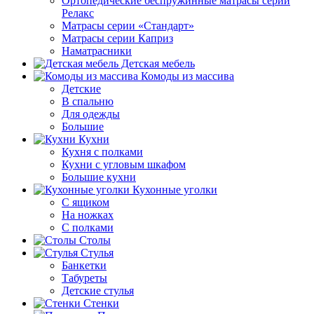
Ортопедические беспружинные матрасы серии
Релакс
Матрасы серии «Стандарт»
Матрасы серии Каприз
Наматрасники
Детская мебель
Комоды из массива
Детские
В спальню
Для одежды
Большие
Кухни
Кухня с полками
Кухни с угловым шкафом
Большие кухни
Кухонные уголки
С ящиком
На ножках
С полками
Столы
Стулья
Банкетки
Табуреты
Детские стулья
Стенки