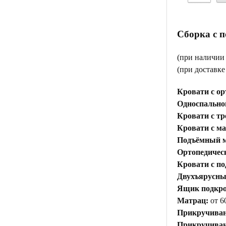
Сборка с 
(при наличии
(при доставк
Кровати с ор
Односпальной
Кровати с тр
Кровати с м
Подъёмный м
Ортопедичес
Кровати с п
Двухъярусны
Ящик подкр
Матрац:
от 6
Прикручиван
Прикручивани