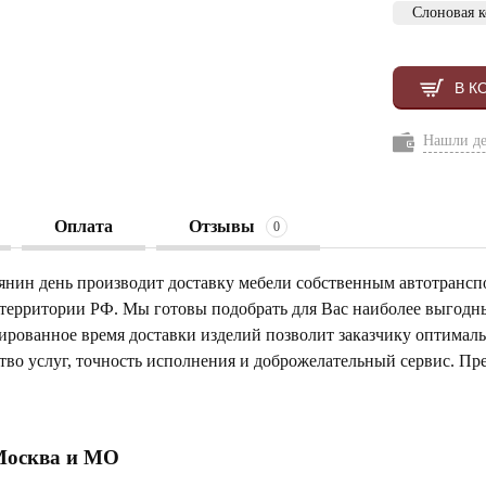
Слоновая к
В К
Нашли д
Оплата
Отзывы
0
янин день производит доставку мебели собственным автотрансп
 территории РФ. Мы готовы подобрать для Вас наиболее выгод
тированное время доставки изделий позволит заказчику оптимал
тво услуг, точность исполнения и доброжелательный сервис. Пр
Москва и МО