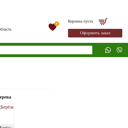
Корзина пуста
0
бласть
Оформить заказ
ерева
Берёза