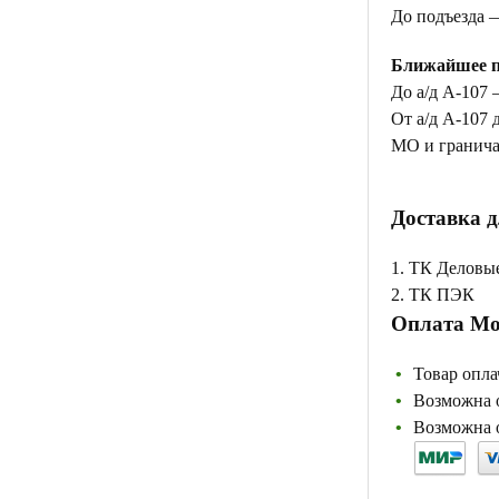
До подъезда 
Ближайшее п
До а/д А-107 
От а/д А-107 
МО и гранича
Доставка д
1. ТК Деловы
2. ТК ПЭК
Оплата Мо
Товар опла
Возможна о
Возможна о