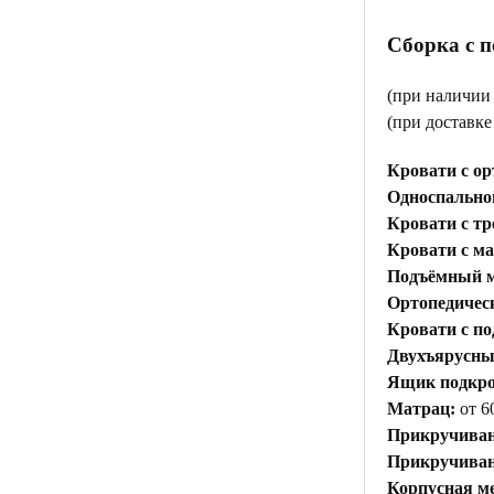
Сборка с 
(при наличии
(при доставк
Кровати с ор
Односпальной
Кровати с тр
Кровати с м
Подъёмный м
Ортопедичес
Кровати с п
Двухъярусны
Ящик подкр
Матрац:
от 6
Прикручиван
Прикручивани
Корпусная ме