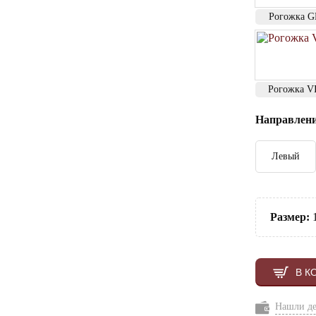
Рогожка 
Рогожка 
Направлени
Левый
Размер:
1
В К
Нашли д