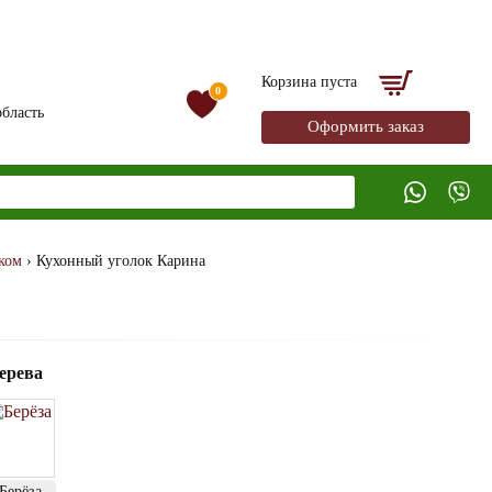
Корзина пуста
0
бласть
Оформить заказ
ком
› Кухонный уголок Карина
ерева
Берёза