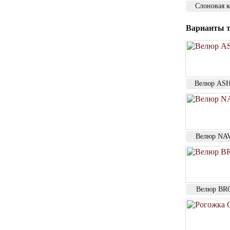
Слоновая к
Варианты т
Велюр AS
Велюр NA
Велюр B