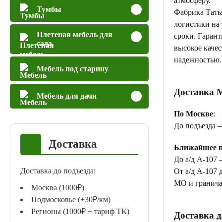
атмосферу.
Тумбы
Фабрика Тать
логистики на
Плетеная мебель для
сроки. Гаран
сада
высокое качес
надежностью.
Мебель под старину
Доставка 
Мебель для дачи
По Москве
:
До подъезда 
Доставка
Ближайшее п
До а/д А-107 
Доставка до подъезда:
От а/д А-107 
МО и гранича
Москва (1000₽)
Подмосковье (+30₽/км)
Регионы (1000₽ + тариф ТК)
Доставка д