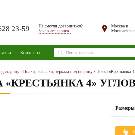
Не смогли дозвониться?
Москва и
628 23-59
Закажите звонок!
Московская о
Поиск
татьи
Контакты
товаров
од старину
›
Полки, вешалки, зеркала под старину
› Полка «Крестьянка 4
 «КРЕСТЬЯНКА 4» УГЛО
Размеры
З