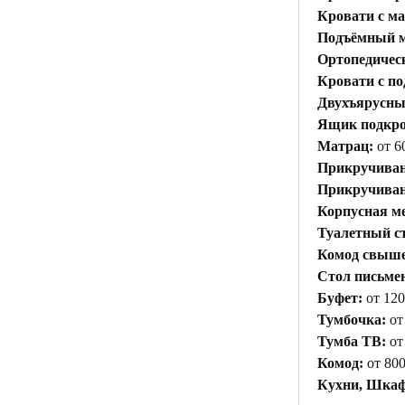
Кровати с м
Подъёмный м
Ортопедичес
Кровати с п
Двухъярусны
Ящик подкр
Матрац:
от 6
Прикручиван
Прикручивани
Корпусная ме
Туалетный с
Комод свыше 
Стол письме
Буфет:
от 120
Тумбочка:
от
Тумба ТВ:
от
Комод:
от 800
Кухни, Шкаф