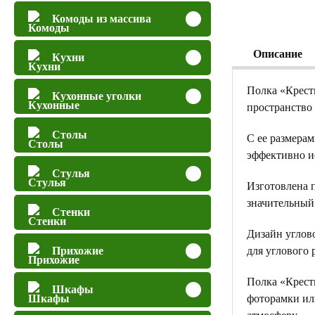
Комоды из массива
Описание
Кухни
Полка «Крест
Кухонные уголки
пространство 
Столы
С ее размера
эффективно и
Стулья
Изготовлена п
значительный 
Стенки
Дизайн углов
Прихожие
для углового 
Полка «Кресть
Шкафы
фоторамки ил