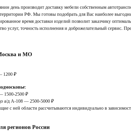
янин день производит доставку мебели собственным автотрансп
 территории РФ. Мы готовы подобрать для Вас наиболее выгод
тированное время доставки изделий позволит заказчику оптимал
тво услуг, точность исполнения и доброжелательный сервис. Пр
Москва и МО
— 1200 ₽
одмосковье
:
— 1500-2500 ₽
до а/д А-108 — 2500-5000 ₽
щие с ней области рассчитываются индивидуально в зависимости
ля регионов России