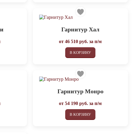
ри
Гарнитур Хал
м
от
46 510
руб. за п/м
В КОРЗИНУ
м
Гарнитур Монро
м
от
54 190
руб. за п/м
В КОРЗИНУ