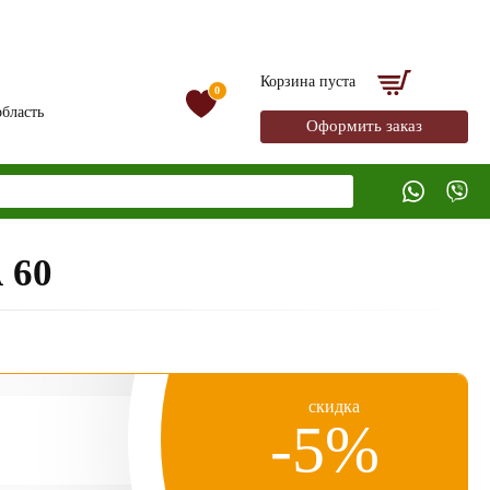
Корзина пуста
0
бласть
Оформить заказ
 60
скидка
-5%