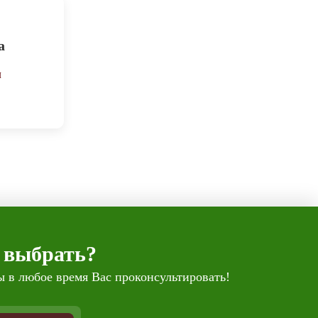
а
м
 выбрать?
 в любое время Вас проконсультировать!