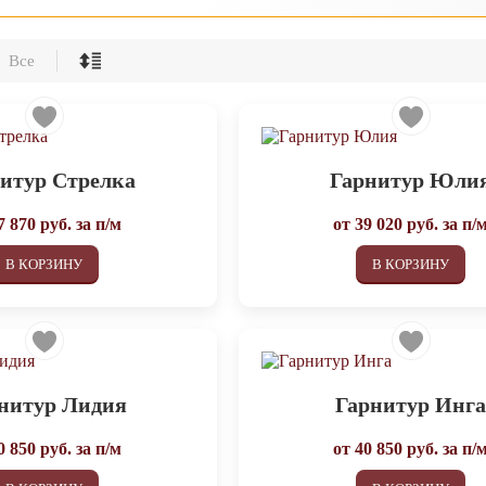
Все
итур Стрелка
Гарнитур Юли
7 870
руб. за п/м
от
39 020
руб. за п/
В КОРЗИНУ
В КОРЗИНУ
нитур Лидия
Гарнитур Инг
0 850
руб. за п/м
от
40 850
руб. за п/