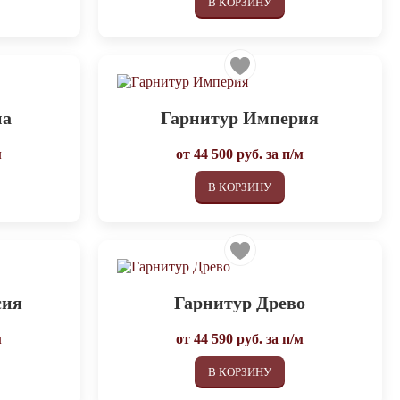
В КОРЗИНУ
на
Гарнитур Империя
м
от
44 500
руб. за п/м
В КОРЗИНУ
сия
Гарнитур Древо
м
от
44 590
руб. за п/м
В КОРЗИНУ