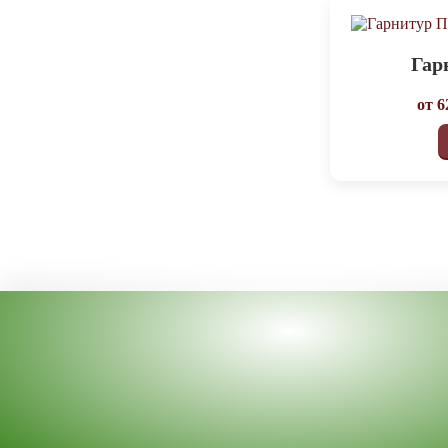
Гар
от
6