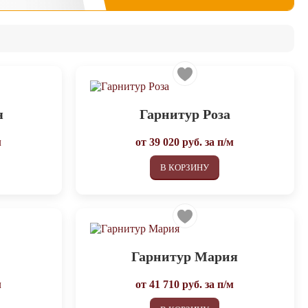
я
Гарнитур Роза
м
от
39 020
руб. за п/м
В КОРЗИНУ
а
Гарнитур Мария
м
от
41 710
руб. за п/м