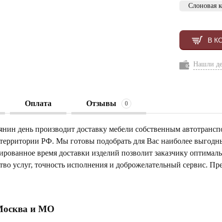
Слоновая к
В К
Нашли д
Оплата
Отзывы
0
янин день производит доставку мебели собственным автотрансп
 территории РФ. Мы готовы подобрать для Вас наиболее выгод
тированное время доставки изделий позволит заказчику оптимал
тво услуг, точность исполнения и доброжелательный сервис. Пр
Москва и МО