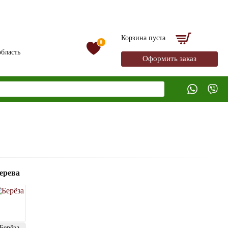
Корзина пуста
0
бласть
Оформить заказ
ерева
Берёза