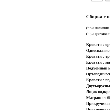
Сборка с 
(при наличии
(при доставк
Кровати с ор
Односпальной
Кровати с тр
Кровати с м
Подъёмный м
Ортопедичес
Кровати с п
Двухъярусны
Ящик подкр
Матрац:
от 6
Прикручиван
Прикручивани