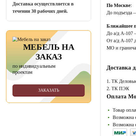
Доставка осуществляется в
По Москве
:
течении 30 рабочих дней.
До подъезда 
Ближайшее п
До а/д А-107 
От а/д А-107 
МЕБЕЛЬ НА
МО и гранича
ЗАКАЗ
по индивидуальным
Доставка д
проектам
1. ТК Деловы
2. ТК ПЭК
ЗАКАЗАТЬ
Оплата Мо
Товар опла
Возможна о
Возможна о