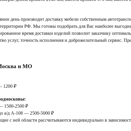
янин день производит доставку мебели собственным автотрансп
 территории РФ. Мы готовы подобрать для Вас наиболее выгод
тированное время доставки изделий позволит заказчику оптимал
тво услуг, точность исполнения и доброжелательный сервис. Пр
Москва и МО
— 1200 ₽
одмосковье
:
— 1500-2500 ₽
до а/д А-108 — 2500-5000 ₽
щие с ней области рассчитываются индивидуально в зависимости