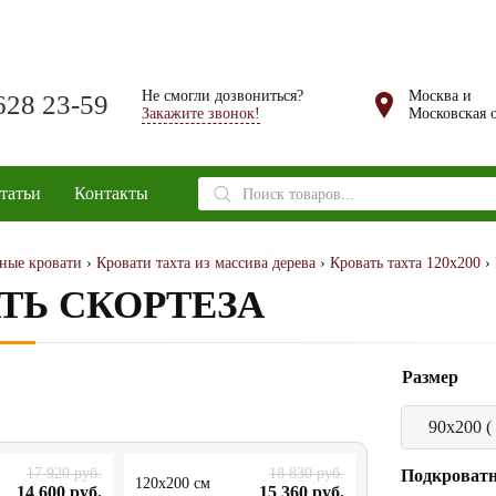
Не смогли дозвониться?
Москва и
628 23-59
Закажите звонок!
Московская о
Поиск
татьи
Контакты
товаров
ные кровати
›
Кровати тахта из массива дерева
›
Кровать тахта 120х200
› 
ТЬ СКОРТЕЗА
Размер
17 920
руб.
18 830
руб.
Подкроват
120x200 см
14 600
руб.
15 360
руб.