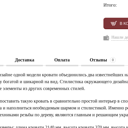
Итого:
В К
Нашли д
Доставка
Оплата
Отзывы
0
изайне одной модели кровати объединились два известнейших на 
у богатой и шикарной на вид. Стилистика окружающего дизайна
 элементы из других современных стилей.
поставить такую кровать в сравнительно простой интерьер в спо
а и наполниться необходимым шармом и стилистикой. Именно р
ехниками резьбы по дереву, являются главным и решающим укр
змеры: длина кровати 2140 мм, высота кровати 370 мм, высота и