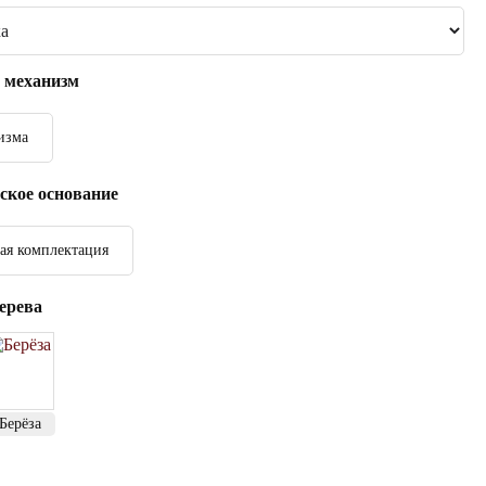
 механизм
изма
ское основание
ая комплектация
ерева
Берёза