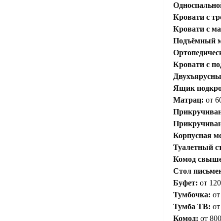
Односпальной
Кровати с тр
Кровати с м
Подъёмный м
Ортопедичес
Кровати с п
Двухъярусны
Ящик подкр
Матрац:
от 6
Прикручиван
Прикручивани
Корпусная ме
Туалетный с
Комод свыше 
Стол письме
Буфет:
от 120
Тумбочка:
от
Тумба ТВ:
от
Комод:
от 800