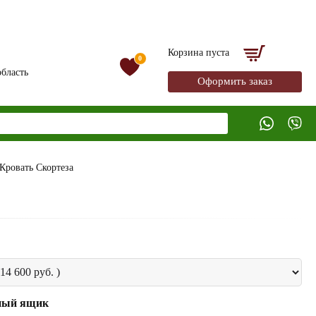
Корзина пуста
0
бласть
Оформить заказ
Кровать Скортеза
ный ящик