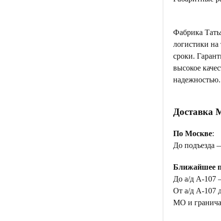
Фабрика Тать
логистики на
сроки. Гаран
высокое качес
надежностью.
Доставка 
По Москве
:
До подъезда 
Ближайшее п
До а/д А-107 
От а/д А-107 
МО и гранича