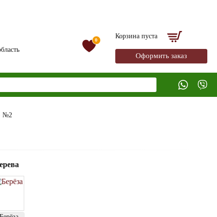
Корзина пуста
0
бласть
Оформить заказ
) №2
ерева
Берёза