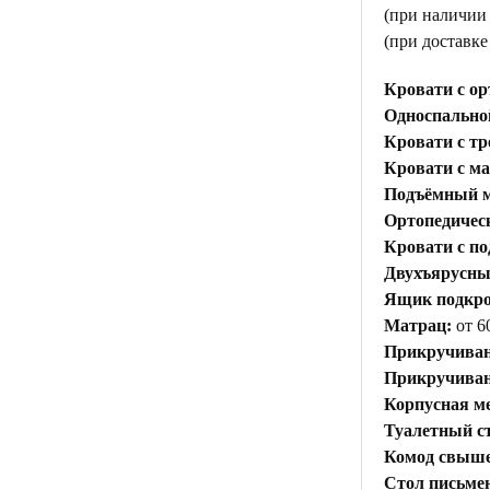
(при наличии
(при доставк
Кровати с ор
Односпальной
Кровати с тр
Кровати с м
Подъёмный м
Ортопедичес
Кровати с п
Двухъярусны
Ящик подкр
Матрац:
от 6
Прикручиван
Прикручивани
Корпусная ме
Туалетный с
Комод свыше 
Стол письме