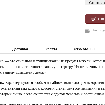
Слоновая к
В К
Нашли д
Доставка
Оплата
Отзывы
0
ка) — это стильный и функциональный предмет мебели, который 
сканности и элегантности вашему интерьеру. Изготовленный из 
к вашему домашнему декору.
ка характеризуются особым дизайном, включающим декоративные
элегантный вид комода, который станет центром внимания в ваш
который лучше всего сочетается с другой мебелью и обстановкой
ьших преимуществ комода филенка является его функционально