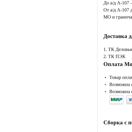
До а/д А-107 
От а/д А-107 
МО и гранича
Доставка д
1. ТК Деловы
2. ТК ПЭК
Оплата Мо
Товар опла
Возможна о
Возможна о
Сборка с 