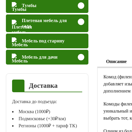
Тумбы
Плетеная мебель для
сада
Мебель под старину
Мебель для дачи
Описание
Комод (филен
добавляет изы
Доставка
дополнением 
Доставка до подъезда:
Комоды филен
уникальный и 
Москва (1000₽)
выбрать тот, 
Подмосковье (+30₽/км)
Регионы (1000₽ + тариф ТК)
Одним из бол