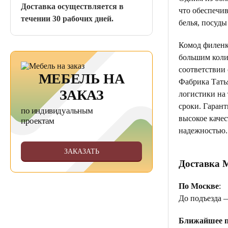
Доставка осуществляется в
что обеспечив
течении 30 рабочих дней.
белья, посуд
Комод филенк
большим коли
соответствии
МЕБЕЛЬ НА
Фабрика Тать
ЗАКАЗ
логистики на
сроки. Гаран
по индивидуальным
высокое качес
проектам
надежностью.
ЗАКАЗАТЬ
Доставка 
По Москве
:
До подъезда 
Ближайшее п