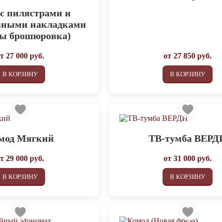
с пилястрами и
вными накладками
ды брошюровка)
от
27 000
руб.
от
27 850
руб.
В КОРЗИНУ
В КОРЗИНУ
мод Мягкий
ТВ-тумба ВЕРД
от
29 000
руб.
от
31 000
руб.
В КОРЗИНУ
В КОРЗИНУ