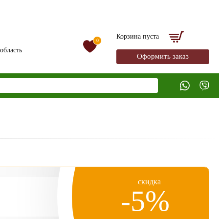
Корзина пуста
0
область
Оформить заказ
скидка
-5%