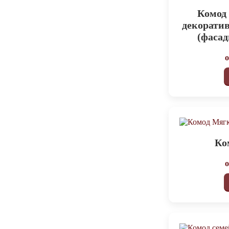
Комод 
декорати
(фаса
Ко