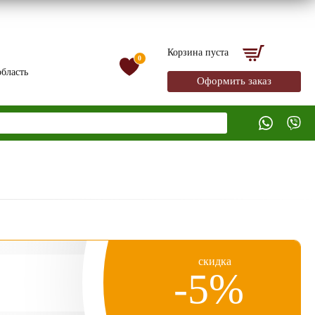
Корзина пуста
0
бласть
Оформить заказ
скидка
-5%