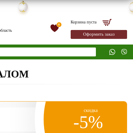
Корзина пуста
0
бласть
Оформить заказ
КАЛОМ
скидка
-5%