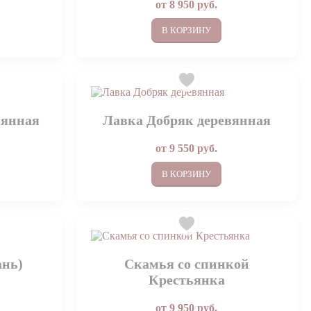
от
8 950
руб.
В КОРЗИНУ
вянная
Лавка Добряк деревянная
от
9 550
руб.
В КОРЗИНУ
ань)
Скамья со спинкой
Крестьянка
от
9 950
руб.