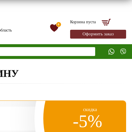
Корзина пуста
0
бласть
Оформить заказ
ИНУ
скидка
-5%