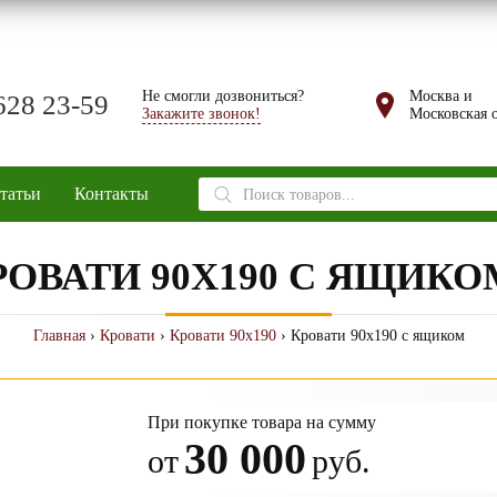
Не смогли дозвониться?
Москва и
628 23-59
Закажите звонок!
Московская о
Поиск
татьи
Контакты
товаров
РОВАТИ 90Х190 С ЯЩИКО
Главная
›
Кровати
›
Кровати 90х190
› Кровати 90х190 с ящиком
При покупке товара на сумму
30 000
от
руб.