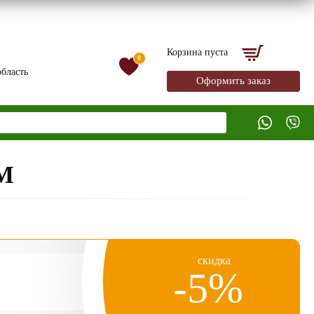
Корзина пуста
0
бласть
Оформить заказ
М
скидка
-5%