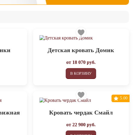
инки
Детская кровать Домик
от
18 070
руб.
В КОРЗИНУ
5.00
движная
Кровать чердак Смайл
от
22 900
руб.