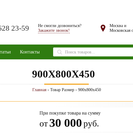
Не смогли дозвониться?
Москва и
628 23-59
Закажите звонок!
Московская о
Поиск
татьи
Контакты
товаров
900X800X450
Главная
› Товар Размер › 900x800x450
При покупке товара на сумму
30 000
от
руб.