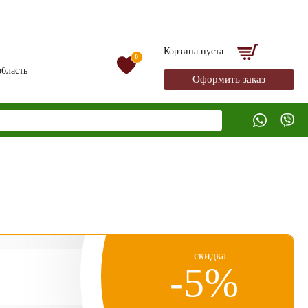
Корзина пуста
0
бласть
Оформить заказ
скидка
-5%