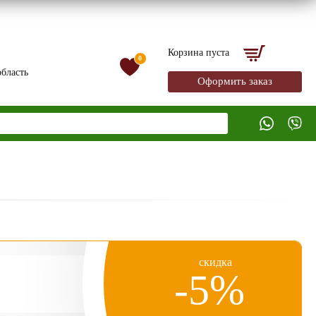
Корзина пуста
0
бласть
Оформить заказ
скидка
-5%