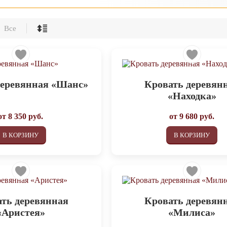
Все
деревянная «Шанс»
Кровать деревян
«Находка»
от
8 350
руб.
от
9 680
руб.
В КОРЗИНУ
В КОРЗИНУ
ть деревянная
Кровать деревян
«Аристея»
«Милиса»