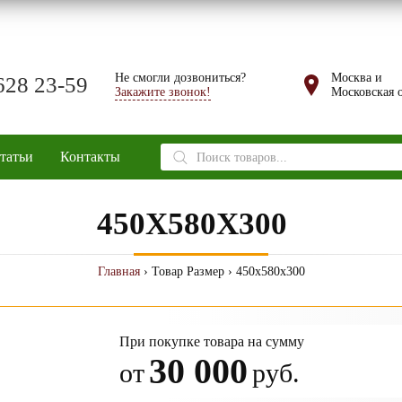
Не смогли дозвониться?
Москва и
628 23-59
Закажите звонок!
Московская о
Поиск
татьи
Контакты
товаров
450X580X300
Главная
› Товар Размер › 450x580x300
При покупке товара на сумму
30 000
от
руб.