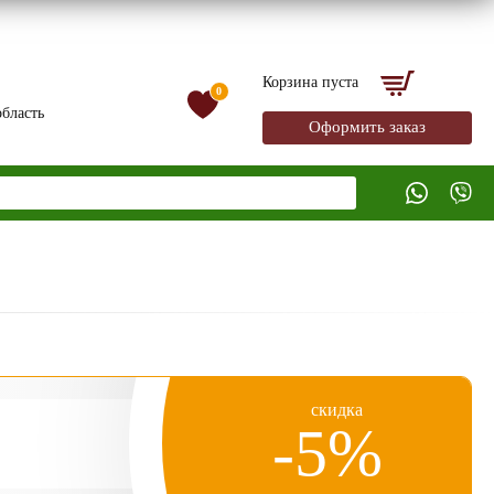
Корзина пуста
0
бласть
Оформить заказ
скидка
-5%