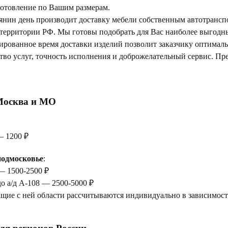
отовление по Вашим размерам.
янин день производит доставку мебели собственным автотрансп
 территории РФ. Мы готовы подобрать для Вас наиболее выгод
тированное время доставки изделий позволит заказчику оптимал
тво услуг, точность исполнения и доброжелательный сервис. Пр
Москва и МО
— 1200 ₽
одмосковье
:
— 1500-2500 ₽
до а/д А-108 — 2500-5000 ₽
щие с ней области рассчитываются индивидуально в зависимости