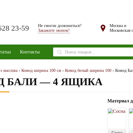
Не смогли дозвониться?
Москва и
628 23-59
Закажите звонок!
Московская о
Поиск
татьи
Контакты
товаров
з массива
›
Комод ширина 100 см
›
Комод белый ширина 100
› Комод Ба
 БАЛИ — 4 ЯЩИКА
Материал д
Сосна