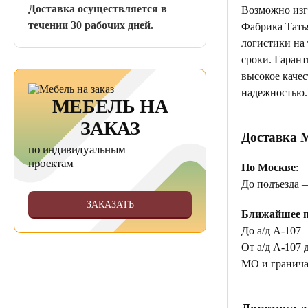
Доставка осуществляется в
Возможно изг
течении 30 рабочих дней.
Фабрика Тать
логистики на
сроки. Гаран
высокое качес
надежностью.
МЕБЕЛЬ НА
ЗАКАЗ
Доставка 
по индивидуальным
проектам
По Москве
:
До подъезда 
ЗАКАЗАТЬ
Ближайшее п
До а/д А-107 
От а/д А-107 
МО и гранича