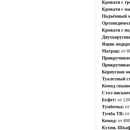
Кровати с тр
Кровати с м
Подъёмный м
Ортопедичес
Кровати с п
Двухъярусны
Ящик подкр
Матрац:
от 6
Прикручиван
Прикручивани
Корпусная ме
Туалетный с
Комод свыше 
Стол письме
Буфет:
от 120
Тумбочка:
от
Тумба ТВ:
от
Комод:
от 800
Кухни, Шкаф