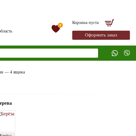
Корзина пуста
0
бласть
Оформить заказ
ли — 4 ящика
ерева
Берёза