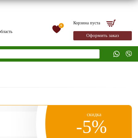
Корзина пуста
0
бласть
Оформить заказ
скидка
-5%