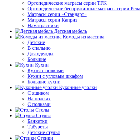
Ортопедические матрасы серии TFK
Ортопедические беспружинные матрасы серии Рел
Матрасы серии «Стандарт»
Матрасы серии Каприз
Наматрасники
Детская мебель
Комоды из массива
Детские
В спальню
Для одежды
Большие
Кухни
Кухня с полками
Кухни с угловым шкафом
Большие кухни
Кухонные уголки
С ящиком
На ножках
С полками
Столы
Стулья
Банкетки
Табуреты
Детские стулья
Стенки