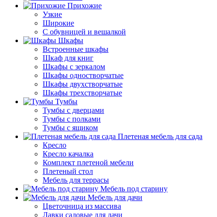
Прихожие
Узкие
Широкие
С обувницей и вешалкой
Шкафы
Встроенные шкафы
Шкаф для книг
Шкафы с зеркалом
Шкафы одностворчатые
Шкафы двухстворчатые
Шкафы трехстворчатые
Тумбы
Тумбы с дверцами
Тумбы с полками
Тумбы с ящиком
Плетеная мебель для сада
Кресло
Кресло качалка
Комплект плетеной мебели
Плетеный стол
Мебель для террасы
Мебель под старину
Мебель для дачи
Цветочница из массива
Лавки садовые для дачи