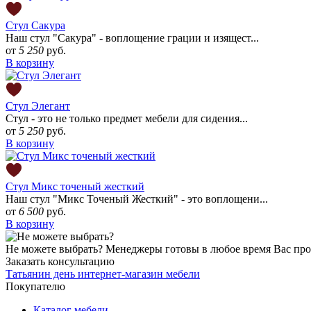
Стул Сакура
Наш стул "Сакура" - воплощение грации и изящест...
от
5 250
руб.
В корзину
Стул Элегант
Стул - это не только предмет мебели для сидения...
от
5 250
руб.
В корзину
Стул Микс точеный жесткий
Наш стул "Микс Точеный Жесткий" - это воплощени...
от
6 500
руб.
В корзину
Не можете выбрать?
Менеджеры готовы в любое время Вас про
Заказать консультацию
Татьянин день
интернет-магазин мебели
Покупателю
Каталог мебели