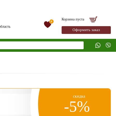
Корзина пуста
0
бласть
Оформить заказ
скидка
-5%