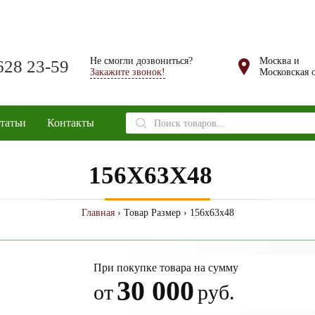
Не смогли дозвониться?
Москва и
628 23-59
Закажите звонок!
Московская о
Поиск
татьи
Контакты
товаров
156X63X48
Главная
› Товар Размер › 156x63x48
При покупке товара на сумму
30 000
от
руб.