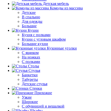
Детская мебель
Комоды из массива
Детские
В спальню
Для одежды
Большие
Кухни
Кухня с полками
Кухни с угловым шкафом
Большие кухни
Кухонные уголки
С ящиком
На ножках
С полками
Столы
Стулья
Банкетки
Табуреты
Детские стулья
Стенки
Прихожие
Узкие
Широкие
С обувницей и вешалкой
Шкафы