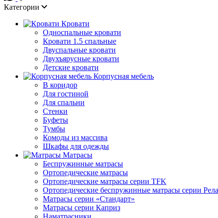
Категории
Кровати
Односпальные кровати
Кровати 1.5 спальные
Двуспальные кровати
Двухъярусные кровати
Детские кровати
Корпусная мебель
В коридор
Для гостиной
Для спальни
Стенки
Буфеты
Тумбы
Комоды из массива
Шкафы для одежды
Матрасы
Беспружинные матрасы
Ортопедические матрасы
Ортопедические матрасы серии TFK
Ортопедические беспружинные матрасы серии Рел
Матрасы серии «Стандарт»
Матрасы серии Каприз
Наматрасники