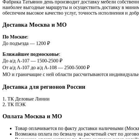
Фабрика Татьянин день производит доставку мебели собствен
наиболее выгодные маршруты и осуществить доставку в миним
обеспечим высокое качество услуг, точность исполнения и до
Доставка Москва и МО
По Москве
:
До подъезда — 1200 ₽
Ближайшее подмосковье
:
До а/д А-107 — 1500-2500 ₽
От а/д А-107 до а/д А-108 — 2500-5000 ₽
МО и граничащие с ней области рассчитываются индивидуально
Доставка для регионов России
1. ТК Деловые Линии
2. ТК ПЭК
Оплата Москва и МО
Товар оплачивается по факту доставки наличными (Моск
Возможна оплата по безналу на расчетный счет по догово