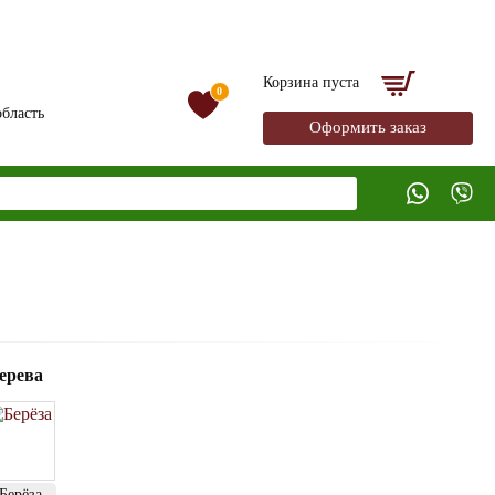
Корзина пуста
0
бласть
Оформить заказ
ерева
Берёза