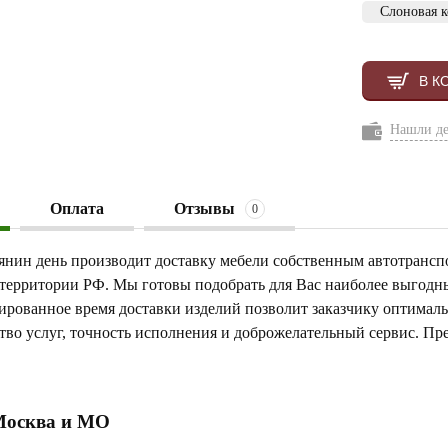
Слоновая к
В К
Нашли д
Оплата
Отзывы
0
янин день производит доставку мебели собственным автотрансп
 территории РФ. Мы готовы подобрать для Вас наиболее выгод
тированное время доставки изделий позволит заказчику оптимал
тво услуг, точность исполнения и доброжелательный сервис. Пр
Москва и МО