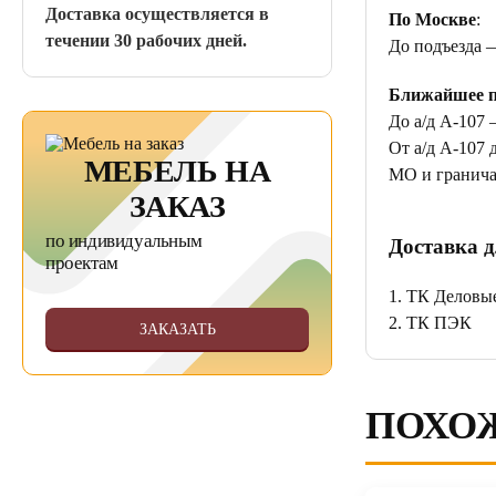
Доставка осуществляется в
По Москве
:
течении 30 рабочих дней.
До подъезда 
Ближайшее п
До а/д А-107 
От а/д А-107 
МЕБЕЛЬ НА
МО и гранича
ЗАКАЗ
по индивидуальным
Доставка д
проектам
1. ТК Деловы
2. ТК ПЭК
ЗАКАЗАТЬ
ПОХО