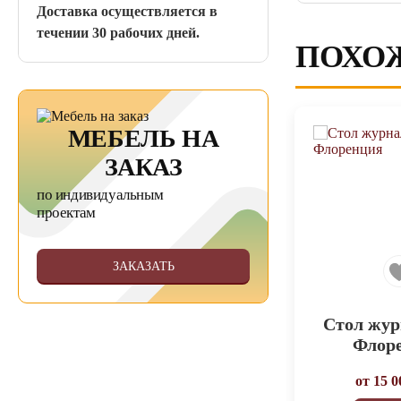
Доставка осуществляется в
течении 30 рабочих дней.
ПОХО
МЕБЕЛЬ НА
ЗАКАЗ
по индивидуальным
проектам
ЗАКАЗАТЬ
ик
Журнальный стол
Стол жу
Флор
от
12 500
руб.
от
15 0
В КОРЗИНУ