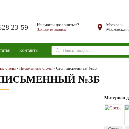
Не смогли дозвониться?
Москва и
628 23-59
Закажите звонок!
Московская о
Поиск
татьи
Контакты
товаров
ые столы
›
Письменные столы
› Стол письменный №3Б
 ПИСЬМЕННЫЙ №3Б
Материал д
Сосна