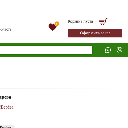
Корзина пуста
0
бласть
Оформить заказ
ерева
Берёза