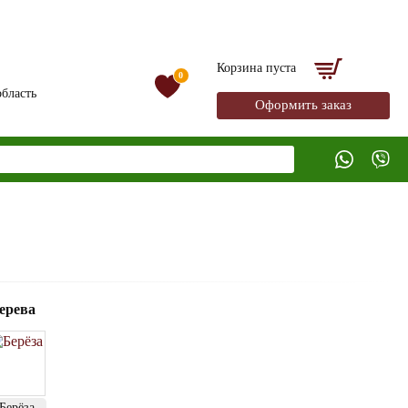
Корзина пуста
0
бласть
Оформить заказ
ерева
Берёза