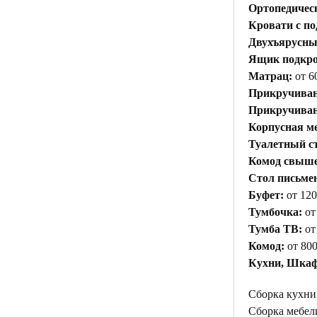
Ортопедичес
Кровати с п
Двухъярусны
Ящик подкр
Матрац:
от 6
Прикручиван
Прикручивани
Корпусная ме
Туалетный с
Комод свыше 
Стол письме
Буфет:
от 120
Тумбочка:
от
Тумба ТВ:
от
Комод:
от 800
Кухни, Шкаф
Сборка кухни
Сборка мебели