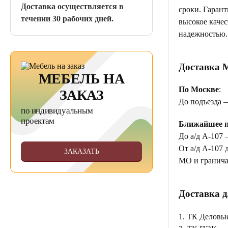
Доставка осуществляется в
сроки. Гаран
течении 30 рабочих дней.
высокое качес
надежностью.
Доставка 
МЕБЕЛЬ НА
По Москве
:
ЗАКАЗ
До подъезда 
по индивидуальным
проектам
Ближайшее п
До а/д А-107 
От а/д А-107 
ЗАКАЗАТЬ
МО и гранича
Доставка д
1. ТК Деловы