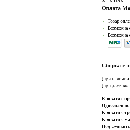
2. ТК ПЭК
Оплата Мо
Товар опла
Возможна о
Возможна о
Сборка с 
(при наличии
(при доставк
Кровати с ор
Односпальной
Кровати с тр
Кровати с м
Подъёмный м