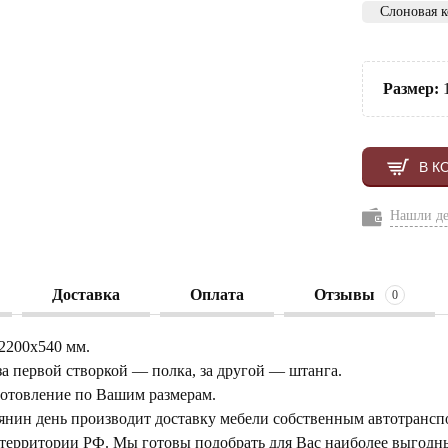
Слоновая к
Размер:
1
В К
Нашли д
Доставка
Оплата
Отзывы
0
х2200х540 мм.
а первой створкой — полка, за другой — штанга.
отовление по Вашим размерам.
янин день производит доставку мебели собственным автотрансп
 территории РФ. Мы готовы подобрать для Вас наиболее выгод