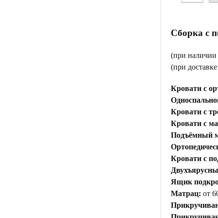
Сборка с 
(при наличии
(при доставк
Кровати с ор
Односпальной
Кровати с тр
Кровати с м
Подъёмный м
Ортопедичес
Кровати с п
Двухъярусны
Ящик подкр
Матрац:
от 6
Прикручиван
Прикручивани