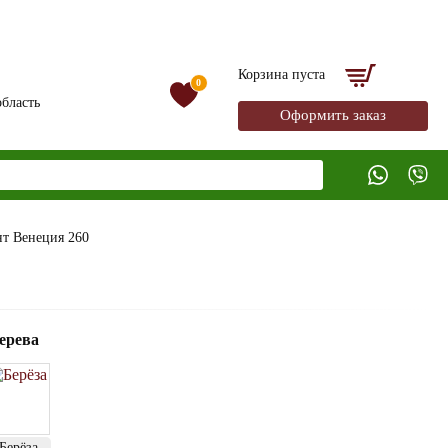
Корзина пуста
0
бласть
Оформить заказ
нт Венеция 260
ерева
Берёза