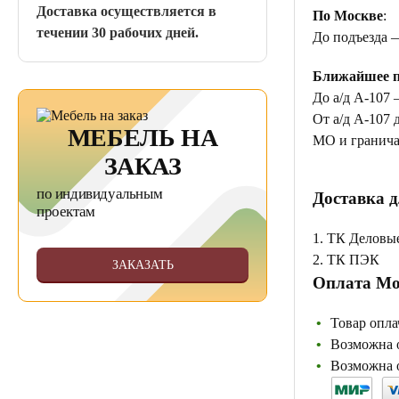
Доставка осуществляется в
По Москве
:
течении 30 рабочих дней.
До подъезда 
Ближайшее п
До а/д А-107 
От а/д А-107 
МЕБЕЛЬ НА
МО и гранича
ЗАКАЗ
по индивидуальным
Доставка д
проектам
1. ТК Деловы
2. ТК ПЭК
ЗАКАЗАТЬ
Оплата Мо
Товар опла
Возможна о
Возможна о