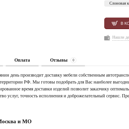
Слоновая к
В К
Нашли д
Оплата
Отзывы
0
янин день производит доставку мебели собственным автотрансп
 территории РФ. Мы готовы подобрать для Вас наиболее выгод
тированное время доставки изделий позволит заказчику оптимал
тво услуг, точность исполнения и доброжелательный сервис. Пр
Москва и МО