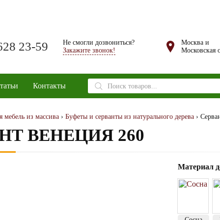
Не смогли дозвониться?
Москва и
628 23-59
Закажите звонок!
Московская о
Поиск
татьи
Контакты
товаров
я мебель из массива
›
Буфеты и серванты из натурального дерева
› Серва
НТ ВЕНЕЦИЯ 260
Материал д
Сосна