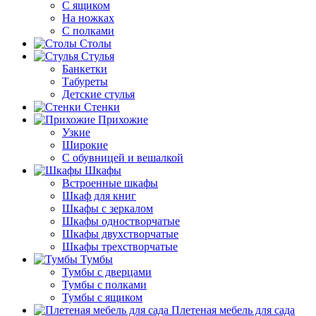
С ящиком
На ножках
С полками
Столы
Стулья
Банкетки
Табуреты
Детские стулья
Стенки
Прихожие
Узкие
Широкие
С обувницей и вешалкой
Шкафы
Встроенные шкафы
Шкаф для книг
Шкафы с зеркалом
Шкафы одностворчатые
Шкафы двухстворчатые
Шкафы трехстворчатые
Тумбы
Тумбы с дверцами
Тумбы с полками
Тумбы с ящиком
Плетеная мебель для сада