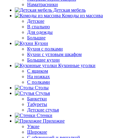
Наматрасники
Детская мебель
Комоды из массива
Детские
В спальню
Для одежды
Большие
Кухни
Кухня с полками
Кухни с угловым шкафом
Большие кухни
Кухонные уголки
С ящиком
На ножках
С полками
Столы
Стулья
Банкетки
Табуреты
Детские стулья
Стенки
Прихожие
Узкие
Широкие
С обувницей и вешалкой