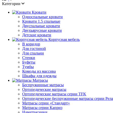
Категории
Кровати
Односпальные кровати
Кровати 1.5 спальные
Двуспальные кровати
Двухъярусные кровати
Детские кровати
Корпусная мебель
В коридор
Для гостиной
Для спальни
Стенки
Буфеты
Тумбы
Комоды из массива
Шкафы для одежды
Матрасы
Беспружинные матрасы
Ортопедические матрасы
Ортопедические матрасы серии TFK
Ортопедические беспружинные матрасы серии Рел
Матрасы серии «Стандарт»
Матрасы серии Каприз
Наматрасники