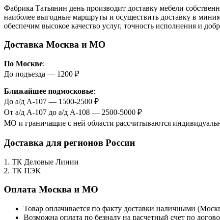
Фабрика Татьянин день производит доставку мебели собствен
наиболее выгодные маршруты и осуществить доставку в миним
обеспечим высокое качество услуг, точность исполнения и до
Доставка Москва и МО
По Москве
:
До подъезда — 1200 ₽
Ближайшее подмосковье
:
До а/д А-107 — 1500-2500 ₽
От а/д А-107 до а/д А-108 — 2500-5000 ₽
МО и граничащие с ней области рассчитываются индивидуально
Доставка для регионов России
1. ТК Деловые Линии
2. ТК ПЭК
Оплата Москва и МО
Товар оплачивается по факту доставки наличными (Моск
Возможна оплата по безналу на расчетный счет по догово