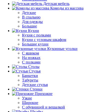
Детская мебель
Комоды из массива
Детские
В спальню
Для одежды
Большие
Кухни
Кухня с полками
Кухни с угловым шкафом
Большие кухни
Кухонные уголки
С ящиком
На ножках
С полками
Столы
Стулья
Банкетки
Табуреты
Детские стулья
Стенки
Прихожие
Узкие
Широкие
С обувницей и вешалкой
Шкафы