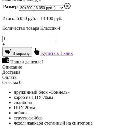
Размер
Итого:
6 050
руб.
–
13 100
руб.
Количество товара Классик-4
-
+
Купить в 1 клик
В корзину
Нашли дешевле?
Описание
Доставка
Оплата
Отзывы
0
пружинный блок «Боннель»
короб из ППУ 70мм
спанбонд
ППУ 20мм
войлок
струттофайбер
чехол: жаккард стеганный на синтепоне