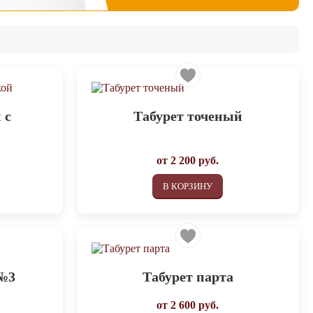
 с
Табурет точеный
от
2 200
руб.
В КОРЗИНУ
 №3
Табурет парта
от
2 600
руб.