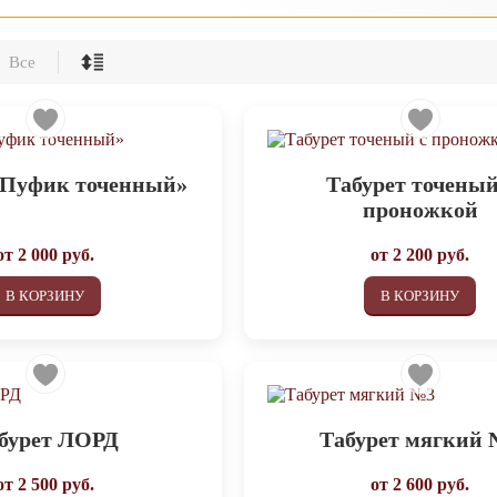
Все
«Пуфик точенный»
Табурет точеный
проножкой
от
2 000
руб.
от
2 200
руб.
В КОРЗИНУ
В КОРЗИНУ
бурет ЛОРД
Табурет мягкий
от
2 500
руб.
от
2 600
руб.