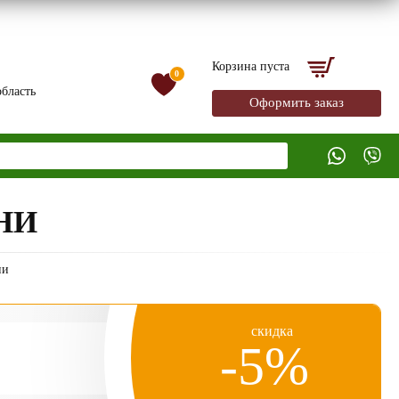
Корзина пуста
0
бласть
Оформить заказ
НИ
ни
скидка
-5%