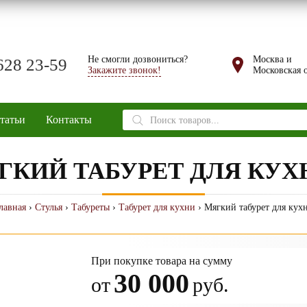
Не смогли дозвониться?
Москва и
628 23-59
Закажите звонок!
Московская о
Поиск
татьи
Контакты
товаров
ГКИЙ ТАБУРЕТ ДЛЯ КУХ
лавная
›
Стулья
›
Табуреты
›
Табурет для кухни
› Мягкий табурет для кух
При покупке товара на сумму
30 000
от
руб.