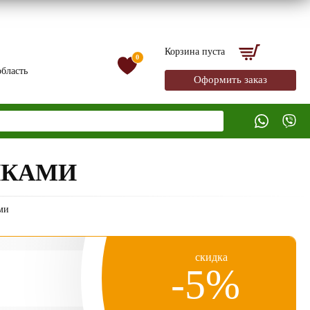
Корзина пуста
0
бласть
Оформить заказ
ИКАМИ
ми
скидка
-5%