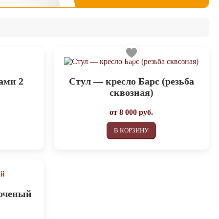
ами 2
Стул — кресло Барс (резьба
сквозная)
от
8 000
руб.
В КОРЗИНУ
точеный