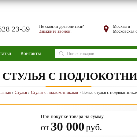
Не смогли дозвониться?
Москва и
628 23-59
Закажите звонок!
Московская о
Поиск
татьи
Контакты
товаров
 СТУЛЬЯ С ПОДЛОКОТН
лавная
›
Стулья
›
Стулья с подлокотниками
› Белые стулья с подлокотника
При покупке товара на сумму
30 000
от
руб.