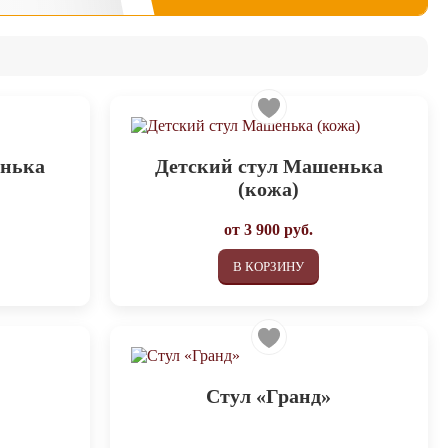
енька
Детский стул Машенька
(кожа)
от
3 900
руб.
В КОРЗИНУ
Стул «Гранд»