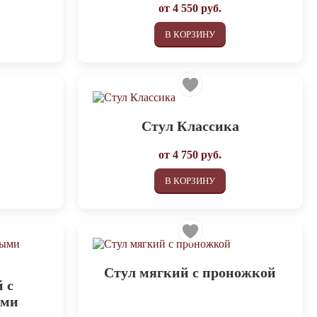
от
4 550
руб.
В КОРЗИНУ
Стул Классика
от
4 750
руб.
В КОРЗИНУ
Cтул мягкий с проножкой
 с
ами