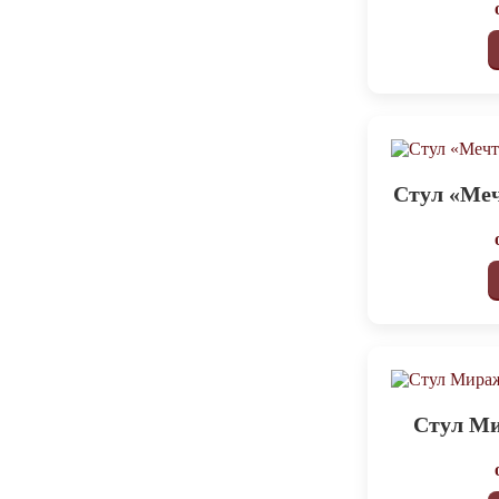
Стул «Меч
Стул М