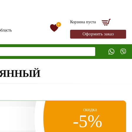
Корзина пуста
0
бласть
Оформить заказ
ВЯННЫЙ
скидка
-5%