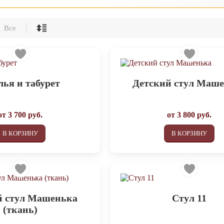
Все
лья и табурет
Детский стул Маш
от
3 700
руб.
от
3 800
руб.
В КОРЗИНУ
В КОРЗИНУ
й стул Машенька
Стул 11
(ткань)