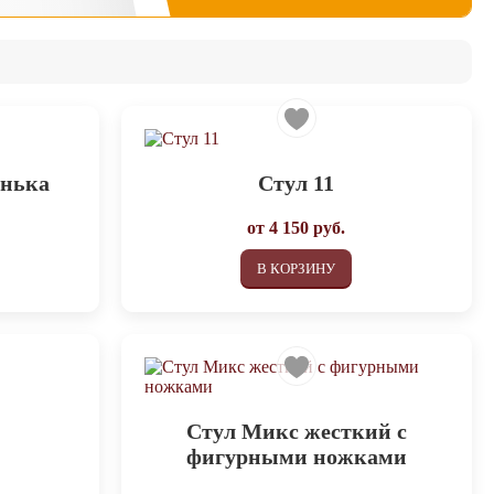
енька
Стул 11
от
4 150
руб.
В КОРЗИНУ
Стул Микс жесткий с
фигурными ножками