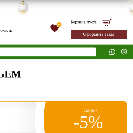
Корзина пуста
0
бласть
Оформить заказ
НЬЕМ
скидка
-5%