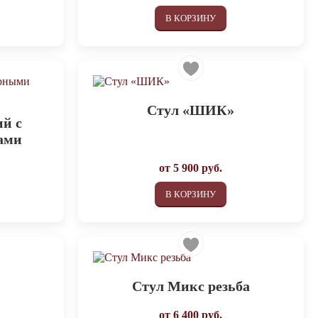
В КОРЗИНУ
Стул «ШИК»
й с
ами
от
5 900
руб.
В КОРЗИНУ
Стул Микс резьба
от
6 400
руб.