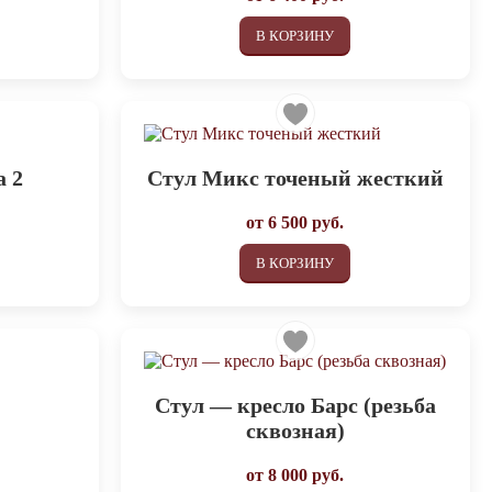
В КОРЗИНУ
а 2
Стул Микс точеный жесткий
от
6 500
руб.
В КОРЗИНУ
Стул — кресло Барс (резьба
сквозная)
от
8 000
руб.