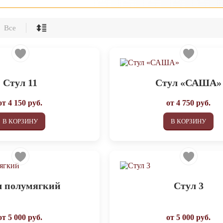
Все
Стул 11
Стул «САША»
от
4 150
руб.
от
4 750
руб.
В КОРЗИНУ
В КОРЗИНУ
л полумягкий
Стул 3
от
5 000
руб.
от
5 000
руб.