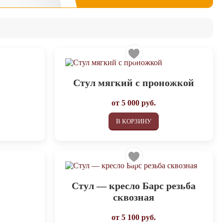
Cтул мягкий с проножкой
от
5 000
руб.
В КОРЗИНУ
Стул — кресло Барс резьба
сквозная
от
5 100
руб.