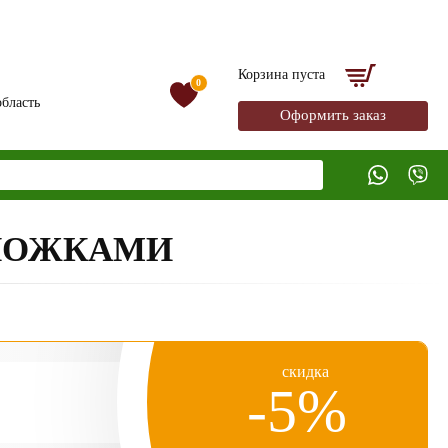
Корзина пуста
0
бласть
Оформить заказ
 НОЖКАМИ
скидка
-5%