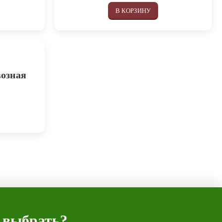
В КОРЗИНУ
возная
 выбрать?