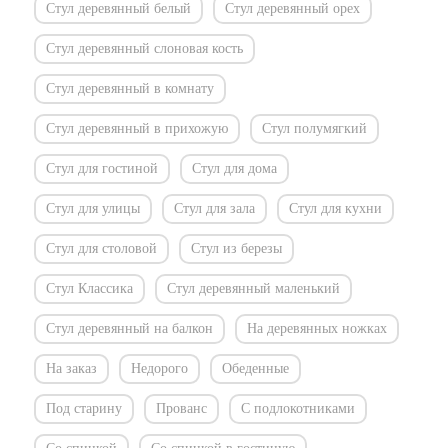
Стул деревянный белый
Стул деревянный орех
Стул деревянный слоновая кость
Стул деревянный в комнату
Стул деревянный в прихожую
Стул полумягкий
Стул для гостиной
Стул для дома
Стул для улицы
Стул для зала
Стул для кухни
Стул для столовой
Стул из березы
Стул Классика
Стул деревянный маленький
Стул деревянный на балкон
На деревянных ножках
На заказ
Недорого
Обеденные
Под старину
Прованс
С подлокотниками