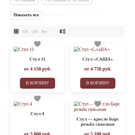
Со спинкой
Со спинкой в гостиную
Показать все
120
240
Все
Стул 11
Стул «САША»
от
4 150
руб.
от
4 750
руб.
В КОРЗИНУ
В КОРЗИНУ
Стул 4
Стул — кресло Барс
резьба сквозная
от
5 000
руб.
от
5 100
руб.