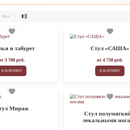
Все
лья и табурет
Стул «САША»
от
3 700
руб.
от
4 750
руб.
В КОРЗИНУ
В КОРЗИНУ
тул Мираж
Стул полумягкий
лекальными ног