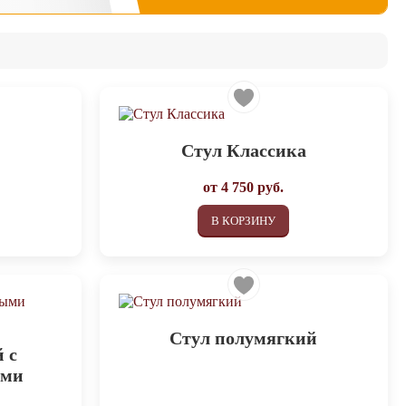
Стул Классика
от
4 750
руб.
В КОРЗИНУ
Стул полумягкий
 с
ами