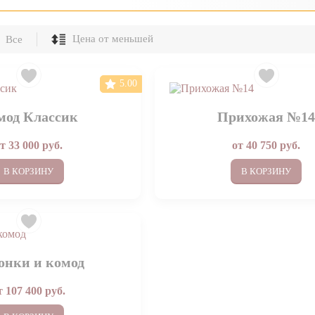
Все
5.00
мод Классик
Прихожая №1
от
33 000
руб.
от
40 750
руб.
В КОРЗИНУ
В КОРЗИНУ
онки и комод
т
107 400
руб.