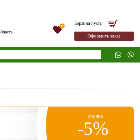
Корзина пуста
0
бласть
Оформить заказ
скидка
-5%