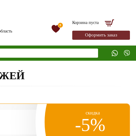
Корзина пуста
0
бласть
Оформить заказ
ОЖЕЙ
скидка
-5%