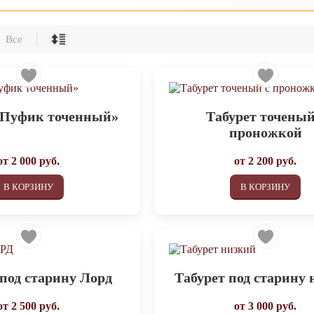
Все
«Пуфик точенный»
Табурет точеный
проножкой
от
2 000
руб.
от
2 200
руб.
В КОРЗИНУ
В КОРЗИНУ
 под старину Лорд
Табурет под старину
от
2 500
руб.
от
3 000
руб.