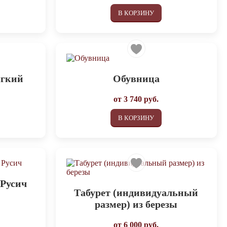
В КОРЗИНУ
ягкий
Обувница
от
3 740
руб.
В КОРЗИНУ
 Русич
Табурет (индивидуальный
размер) из березы
от
6 000
руб.