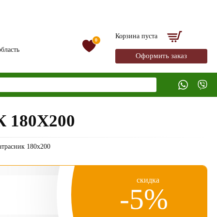
Корзина пуста
0
бласть
Оформить заказ
180Х200
атрасник 180х200
скидка
-5%