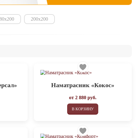
80х200
200х200
ерсал»
Наматрасник «Кокос»
от
2 880
руб.
В КОРЗИНУ