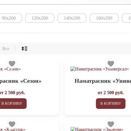
90х200
120х200
140х200
160х200
1
Все
расник «Сезон»
Наматрасник «Унив
от
2 500
руб.
от
2 500
руб.
В КОРЗИНУ
В КОРЗИНУ