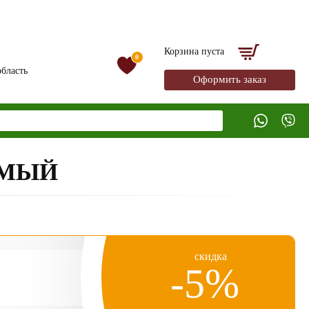
Корзина пуста
0
бласть
Оформить заказ
ЕМЫЙ
скидка
-5%