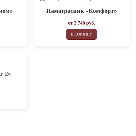
ном»
Наматрасник «Комфорт»
от
3 740
руб.
В КОРЗИНУ
т-2»